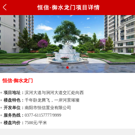
恒信·御水龙门项目详情
恒信·御水龙门
+
项目地址：
滨河大道与涧河大道交汇处向西
+
楼盘特色：
千年卧龙腾飞，一岸河景璀璨
+
开发单位：
南阳市恒信置业有限公司
+
服务热线：
0377-61157777/9999
+
楼盘均价：
7500
元/平米