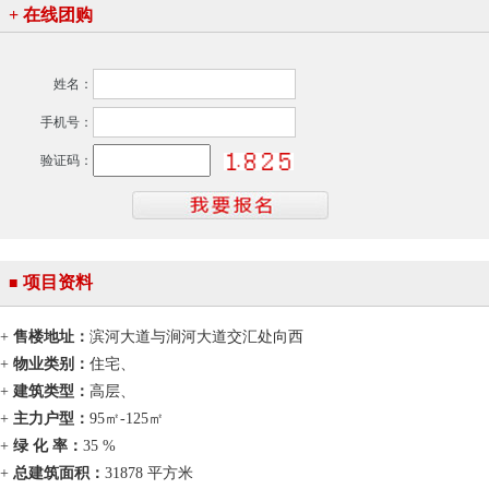
+
在线团购
姓名：
手机号：
验证码：
项目资料
■
+
售楼地址：
滨河大道与涧河大道交汇处向西
+
物业类别：
住宅、
+
建筑类型：
高层、
+
主力户型：
95㎡-125㎡
+
绿 化 率：
35 %
+
总建筑面积：
31878 平方米